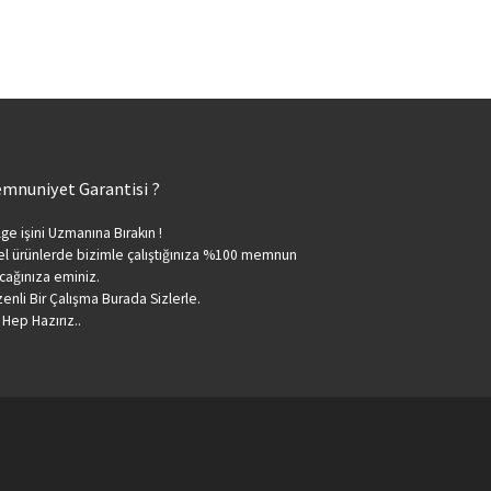
mnuniyet Garantisi ?
ge işini Uzmanına Bırakın !
l ürünlerde bizimle çalıştığınıza %100 memnun
cağınıza eminiz.
enli Bir Çalışma Burada Sizlerle.
 Hep Hazırız..