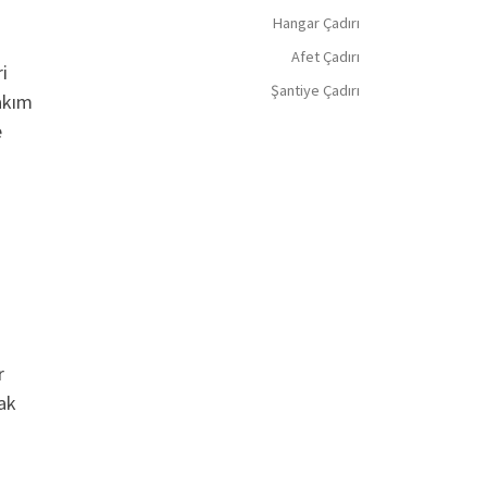
Hangar Çadırı
Afet Çadırı
ri
Şantiye Çadırı
takım
e
r
ak