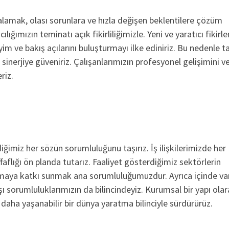
lamak, olası sorunlara ve hızla değişen beklentilere çözüm
lığımızın teminatı açık fikirliliğimizle. Yeni ve yaratıcı fikirle
im ve bakış açılarını buluşturmayı ilke ediniriz. Bu nedenle 
 sinerjiye güveniriz. Çalışanlarımızın profesyonel gelişimini v
riz.
diğimiz her sözün sorumluluğunu taşırız. İş ilişkilerimizde her
flığı ön planda tutarız. Faaliyet gösterdiğimiz sektörlerin
nmaya katkı sunmak ana sorumluluğumuzdur. Ayrıca içinde va
sorumluluklarımızın da bilincindeyiz. Kurumsal bir yapı olar
daha yaşanabilir bir dünya yaratma bilinciyle sürdürürüz.