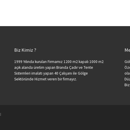
Biz Kimiz ?
Me
1999 Yılında kurulan Firmamız 1200 m2 kapalı 1000 m2
Göl
açık alanda üretim yapan Branda Çadır ve Tente
Öze
Sistemleri imalatı yapan 40 Çalışanı ile Gölge
ola
Sektöründe Hizmet veren bir firmayız.
Düz
Biz
d