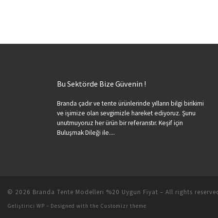
Bu Sektörde Bize Güvenin !
Branda çadır ve tente ürünlerinde yılların bilgi birikimi
ve işimize olan sevgimizle hareket ediyoruz. Şunu
unutmuyoruz her ürün bir referanstır. Keşif için
Buluşmak Dileği ile....
© 2026
Branda Tente Modelleri %20 Uygun Fiyat
– All rights reserve
Geliştirici
WP
– Designed with the
Customizr theme