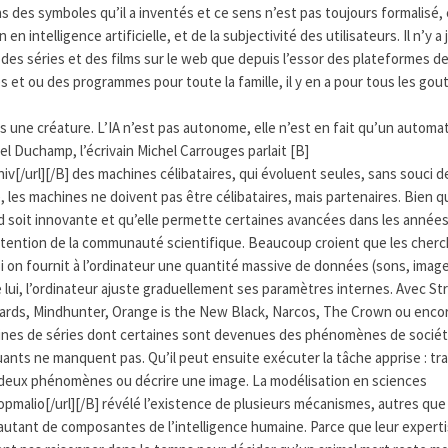
ns des symboles qu’il a inventés et ce sens n’est pas toujours formalisé, 
n intelligence artificielle, et de la subjectivité des utilisateurs. Il n’y a
 des séries et des films sur le web que depuis l’essor des plateformes d
 et ou des programmes pour toute la famille, il y en a pour tous les gou
as une créature. L’IA n’est pas autonome, elle n’est en fait qu’un automa
el Duchamp, l’écrivain Michel Carrouges parlait [B]
niv[/url][/B] des machines célibataires, qui évoluent seules, sans souci d
les machines ne doivent pas être célibataires, mais partenaires. Bien q
d soit innovante et qu’elle permette certaines avancées dans les années
l’attention de la communauté scientifique. Beaucoup croient que les cher
Si on fournit à l’ordinateur une quantité massive de données (sons, imag
e lui, l’ordinateur ajuste graduellement ses paramètres internes. Avec St
Cards, Mindhunter, Orange is the New Black, Narcos, The Crown ou enco
aines de séries dont certaines sont devenues des phénomènes de sociét
ants ne manquent pas. Qu’il peut ensuite exécuter la tâche apprise : tr
e deux phénomènes ou décrire une image. La modélisation en sciences
e/opmalio[/url][/B] révélé l’existence de plusieurs mécanismes, autres que
t autant de composantes de l’intelligence humaine. Parce que leur expert