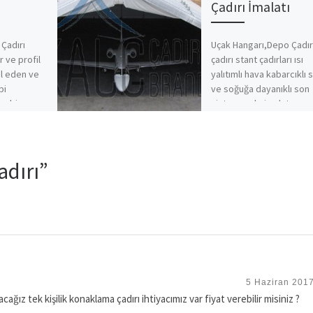
Çadırı İmalatı
 Çadırı
Uçak Hangarı,Depo Çadır
r ve profil
çadırı stant çadırları ısı
al eden ve
yalıtımlı hava kabarcıklı 
bi
ve soğuğa dayanıklı son
n bir
sistem çadır imalatı.
adırı”
5 Haziran 2017
ğız tek kişilik konaklama çadırı ihtiyacımız var fiyat verebilir misiniz ?