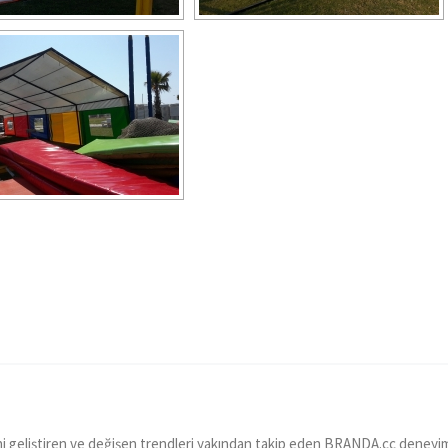
i geliştiren ve değişen trendleri yakından takip eden BRANDA.cc deneyi