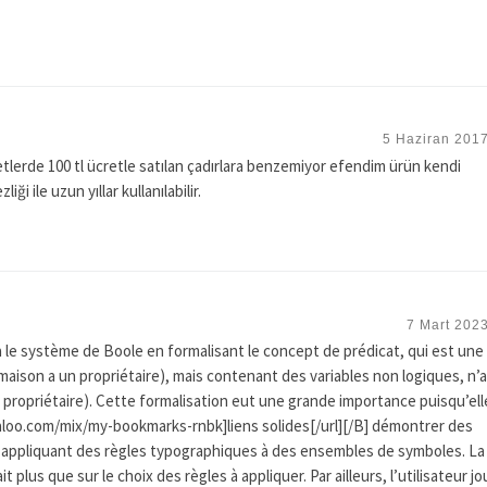
5 Haziran 2017
ketlerde 100 tl ücretle satılan çadırlara benzemiyor efendim ürün kendi
iği ile uzun yıllar kullanılabilir.
7 Mart 2023
le système de Boole en formalisant le concept de prédicat, qui est une
 maison a un propriétaire), mais contenant des variables non logiques, n’
 propriétaire). Cette formalisation eut une grande importance puisqu’ell
loo.com/mix/my-bookmarks-rnbk]liens solides[/url][/B] démontrer des
appliquant des règles typographiques à des ensembles de symboles. La
 plus que sur le choix des règles à appliquer. Par ailleurs, l’utilisateur j