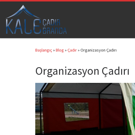
Skip to content
Başlangıç
»
Blog
»
Çadır
»
Organizasyon Çadırı
Organizasyon Çadırı