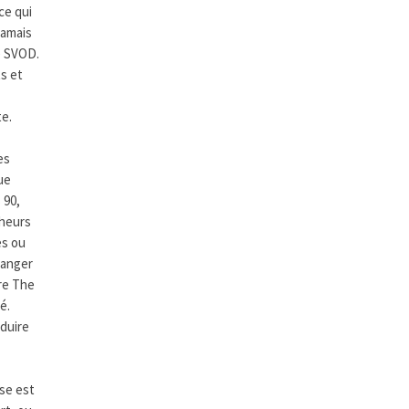
ce qui
 jamais
e SVOD.
ts et
te.
es
ue
 90,
cheurs
es ou
ranger
re The
é.
aduire
ise est