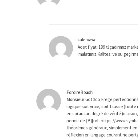
kale
Yazar
Adet fiyatı 199 tl çadırımız mar
imalatımız.Kalitesi ve su geçirmezl
FordireBoash
Monsieur Gottlob Frege perfectionna 
logique soit vraie, soit fausse (toute
en soi aucun degré de vérité (maison,
permit de [B][url=https://www.symba
théorèmes généraux, simplement en 
réflexion en langage courant ne portait