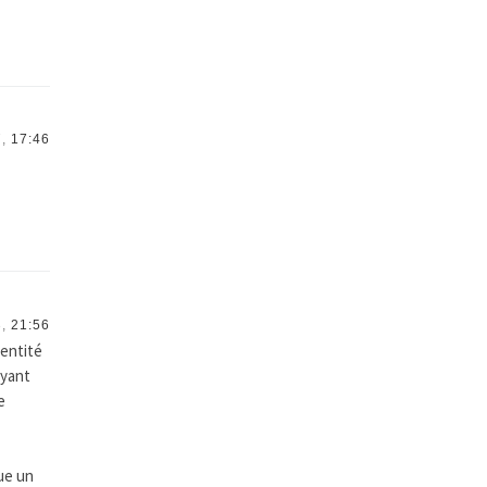
,
17:46
,
21:56
 entité
ayant
e
oue un