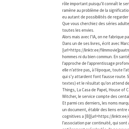
rôle important puisqu’il connaît le se
ramène au problème de la signification e
eu autant de possibilités de regarder
Que vous cherchiez des séries adultes
toutes les envies.
Alors mais avec l’IA, on ne fabrique p
Dans un de ses livres, écrit avec Marc
[url=https://linktr.ee/filmmovie]paatr
hommes ni du bien commun. En santé, 
l’approche de l’apprentissage profon
elle n’attire pas, à l’époque, toute 
qui s’y attardent font fausse route. 
textes) et le résultat qu’on attend d
Things, La Casa de Papel, House of 
Witcher, le service compte des cent
Et parmi ces derniers, les noms marqu
un document, établir des liens entr
cognitives a [B][url=https://linktr.e
l’association par continuité, qui son