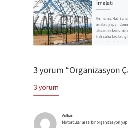
İmalatı
Firmamız Halı Saha
imalatı yapan demi
aksamını kendi im
halı saha tadilatı gi
hizmetlerde buluna
firmadır. […]
3 yorum “Organizasyon Ç
3 yorum
Volkan
Motorcular arası bir organizasyon yapaca