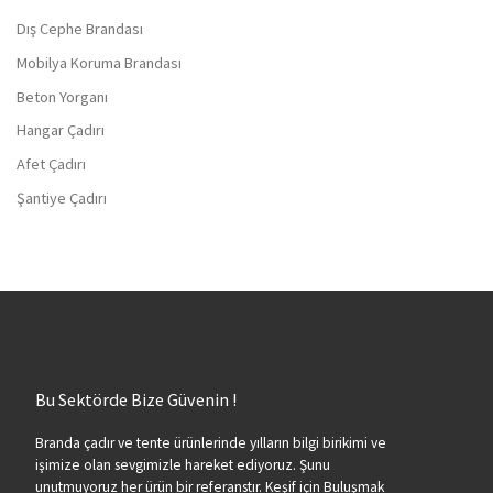
Dış Cephe Brandası
Mobilya Koruma Brandası
Beton Yorganı
Hangar Çadırı
Afet Çadırı
Şantiye Çadırı
Bu Sektörde Bize Güvenin !
Branda çadır ve tente ürünlerinde yılların bilgi birikimi ve
işimize olan sevgimizle hareket ediyoruz. Şunu
unutmuyoruz her ürün bir referanstır. Keşif için Buluşmak