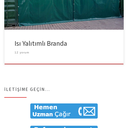
hayvan barınak çadırları gibi ürünleri imal etmekteyiz. Yalıtımlı
branda ürünlerini toptan satış hizmeti vermekteyiz. Isı ve ses […]
Isı Yalıtımlı Branda
12 yorum
İLETIŞIME GEÇIN…