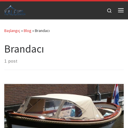
Skip to content
Search
Me
Başlangıç
»
Blog
»
Brandacı
Brandacı
1 post
Yat Tekne Brandası olarak Yat ve tekneleri koruma amaçlı olarak
ürettiğimiz koruma brandası ve güneş ve yağmurdan korunmayı
maksimum seviyede sağlayan tente sistemlerinin imalatını
yapmaktayız. Yat ve teknelere özel olarak ölçü ile koruma kılıfı