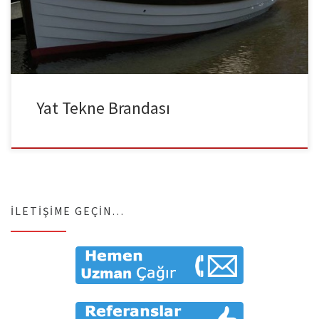
yapmaktayız. Sezon sonu yat ve tekneleriniz için koruma
sağlayacak su geçirmeyen ve nem yapma olasılığı sıfır olan […]
Yat Tekne Brandası
İLETIŞIME GEÇIN…