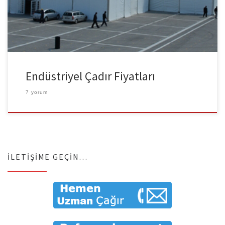
Barınak Çadırı Fiyatları ve en iyi kullanıma olanak sağlayan
modelleri hakkında şirketimiz […]
Endüstriyel Çadır Fiyatları
7 yorum
İLETIŞIME GEÇIN…