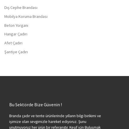
Dış Cephe Brandası
Mobilya Koruma Brandası
Beton Yorganı
Hangar Çadırı
Afet Çadırı
Şantiye Çadırı
Bu Sektörde Bize Güvenin !
Branda çadır ve tente ürünlerinde yılların bilgi birikimi ve
işimize olan sevgimizle hareket ediyoruz. Şunu
unutmuyoruz her ürün bir referanstır. Keşif için Buluşmak