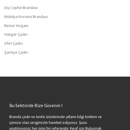
Dış Cephe Brandası
Mobilya Koruma Brandası
Beton Yorganı
Hangar Çadırı
Afet Çadırı
Şantiye Çadırı
Bu Sektörde Bize Güvenin !
Branda çadır ve tente ürünlerinde yılların bilgi birikimi ve
işimize olan sevgimizle hareket ediyoruz. Şunu
unutmuyoruz her ürün bir referanstır. Keşif için Buluşmak