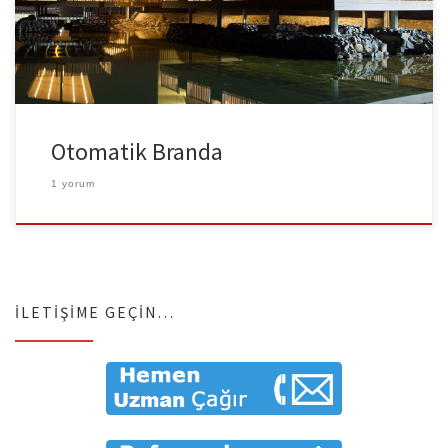
Pergola tente olarak bilinmektedir. Neden Pergola Tente ? Sistem
motorlu ve […]
Otomatik Branda
1 yorum
İLETIŞIME GEÇIN…