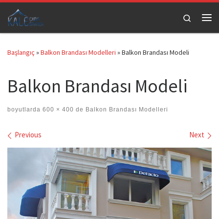
Skip to content
Search
Me
Başlangıç
»
Balkon Brandası Modelleri
»
Balkon Brandası Modeli
Balkon Brandası Modeli
boyutlarda
600 × 400
de
Balkon Brandası Modelleri
Images navigation
Previous
Next