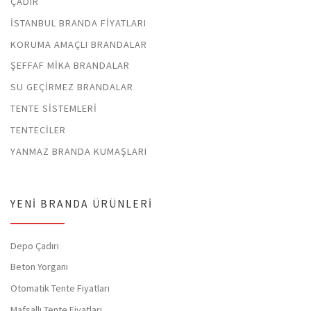
ÇADIR
İSTANBUL BRANDA FIYATLARI
KORUMA AMAÇLI BRANDALAR
ŞEFFAF MIKA BRANDALAR
SU GEÇIRMEZ BRANDALAR
TENTE SISTEMLERI
TENTECILER
YANMAZ BRANDA KUMAŞLARI
YENI BRANDA ÜRÜNLERI
Depo Çadırı
Beton Yorganı
Otomatik Tente Fiyatları
Mafsallı Tente Fiyatları