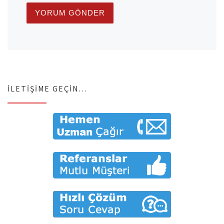
İLETIŞIME GEÇIN…