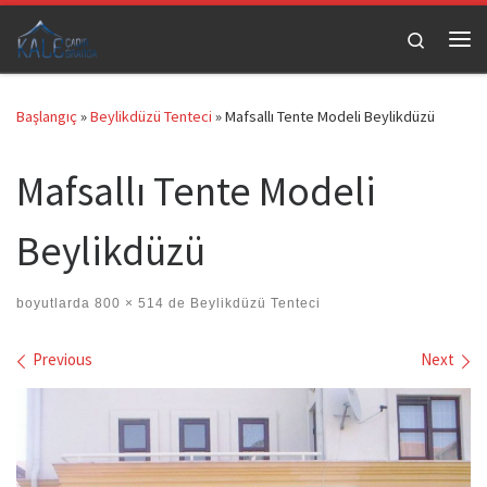
Skip to content
Search
Me
Başlangıç
»
Beylikdüzü Tenteci
»
Mafsallı Tente Modeli Beylikdüzü
Mafsallı Tente Modeli
Beylikdüzü
boyutlarda
800 × 514
de
Beylikdüzü Tenteci
Images navigation
Previous
Next