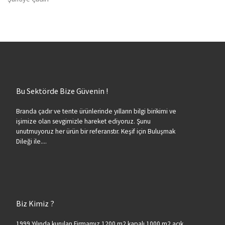
Bu Sektörde Bize Güvenin !
Branda çadır ve tente ürünlerinde yılların bilgi birikimi ve
işimize olan sevgimizle hareket ediyoruz. Şunu
unutmuyoruz her ürün bir referanstır. Keşif için Buluşmak
Dileği ile....
Biz Kimiz ?
1999 Yılında kurulan Firmamız 1200 m2 kapalı 1000 m2 açık