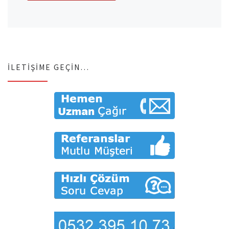
İLETIŞIME GEÇIN…