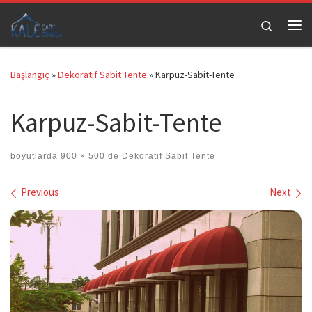
Skip to content
Search
Me
Başlangıç
»
Dekoratif Sabit Tente
»
Karpuz-Sabit-Tente
Karpuz-Sabit-Tente
boyutlarda
900 × 500
de
Dekoratif Sabit Tente
Images navigation
Previous
Next