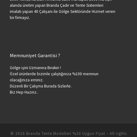
alanda üretim yapan Branda Çadır ve Tente Sistemleri
imalatı yapan 40 Çalışanı ile Gölge Sektöründe Hizmet veren
bir firmayız.
Memnuniyet Garantisi ?
Gölge işini Uzmanına Bırakın !
Özel ürünlerde bizimle çalıştığınıza %100 memnun
olacağınıza eminiz.
Düzenli Bir Çalışma Burada Sizlerle.
Biz Hep Hazırız..
© 2026
Branda Tente Modelleri %20 Uygun Fiyat
– All rights