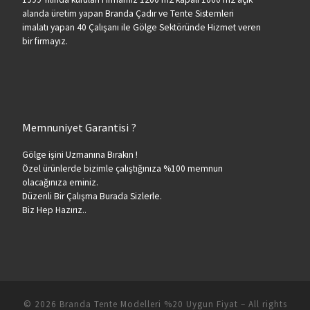
alanda üretim yapan Branda Çadır ve Tente Sistemleri
imalatı yapan 40 Çalışanı ile Gölge Sektöründe Hizmet veren
bir firmayız.
Memnuniyet Garantisi ?
Gölge işini Uzmanına Bırakın !
Özel ürünlerde bizimle çalıştığınıza %100 memnun
olacağınıza eminiz.
Düzenli Bir Çalışma Burada Sizlerle.
Biz Hep Hazırız..
© 2026
Branda Tente Modelleri %20 Uygun Fiyat
– All rights