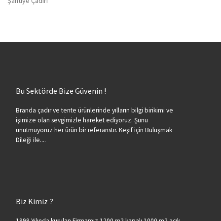
Şantiye Çadırı
Bu Sektörde Bize Güvenin !
Branda çadır ve tente ürünlerinde yılların bilgi birikimi ve
işimize olan sevgimizle hareket ediyoruz. Şunu
unutmuyoruz her ürün bir referanstır. Keşif için Buluşmak
Dileği ile....
Biz Kimiz ?
1999 Yılında kurulan Firmamız 1200 m2 kapalı 1000 m2 açık