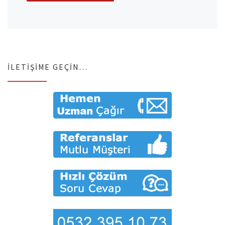
İLETIŞIME GEÇIN…