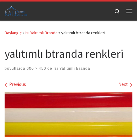
Skip to content
Search
Me
Başlangıç
»
Isı Yalıtımlı Branda
»
yalıtımlı btranda renkleri
yalıtımlı btranda renkleri
boyutlarda
600 × 450
de
Isı Yalıtımlı Branda
Images navigation
Previous
Next