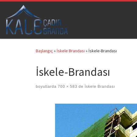
Skip to content
Başlangıç
»
İskele Brandası
»
İskele-Brandası
İskele-Brandası
boyutlarda
700 × 583
de
İskele Brandası
Images navigation