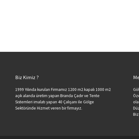
Biz Kimiz ?
Me
1999 Yılında kurulan Firmamız 1200 m2 kapalı 1000 m2
Göl
açık alanda üretim yapan Branda Çadır ve Tente
Öze
Sistemleri imalatı yapan 40 Çalışanı ile Gölge
ola
Sektöründe Hizmet veren bir firmayız.
Düz
Biz