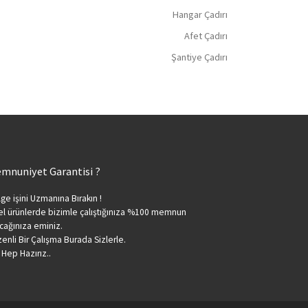
Hangar Çadırı
Afet Çadırı
Şantiye Çadırı
mnuniyet Garantisi ?
ge işini Uzmanına Bırakın !
l ürünlerde bizimle çalıştığınıza %100 memnun
cağınıza eminiz.
enli Bir Çalışma Burada Sizlerle.
 Hep Hazırız..