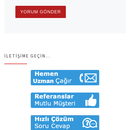
İLETIŞIME GEÇIN…