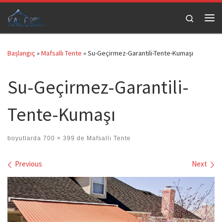
Skip to content
Search
Me
Başlangıç
»
Mafsallı Tente
»
Su-Geçirmez-Garantili-Tente-Kumaşı
Su-Geçirmez-Garantili-
Tente-Kumaşı
boyutlarda
700 × 399
de
Mafsallı Tente
Images navigation
Previous
Next