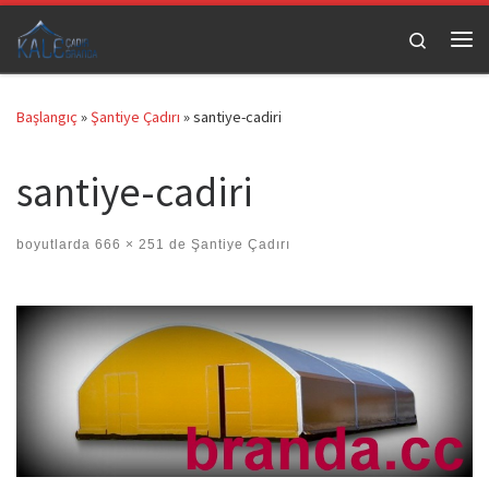
Skip to content
Search
Me
Başlangıç
»
Şantiye Çadırı
»
santiye-cadiri
santiye-cadiri
boyutlarda
666 × 251
de
Şantiye Çadırı
Images navigation