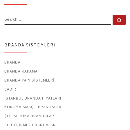
SEARCH
Se
BRANDA SISTEMLERI
BRANDA
BRANDA KAPAMA
BRANDA YAPI SISTEMLERI
ÇADIR
İSTANBUL BRANDA FIYATLARI
KORUMA AMAÇLI BRANDALAR
ŞEFFAF MIKA BRANDALAR
SU GEÇIRMEZ BRANDALAR