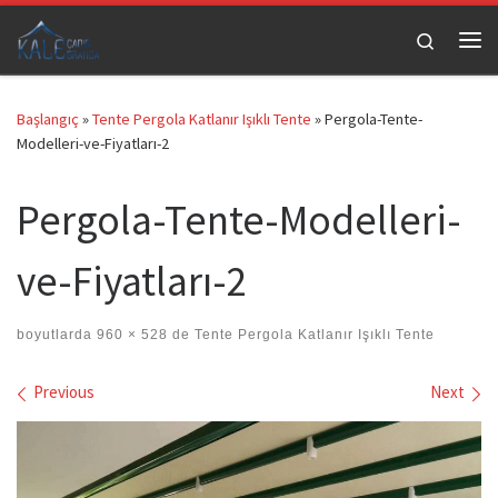
Skip to content
Search
Me
Başlangıç
»
Tente Pergola Katlanır Işıklı Tente
»
Pergola-Tente-
Modelleri-ve-Fiyatları-2
Pergola-Tente-Modelleri-
ve-Fiyatları-2
boyutlarda
960 × 528
de
Tente Pergola Katlanır Işıklı Tente
Images navigation
Previous
Next