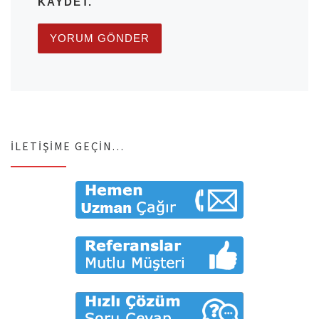
KAYDET.
İLETIŞIME GEÇIN…