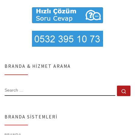
BRANDA & HIZMET ARAMA
SEARCH
Se
BRANDA SISTEMLERI
BRANDA