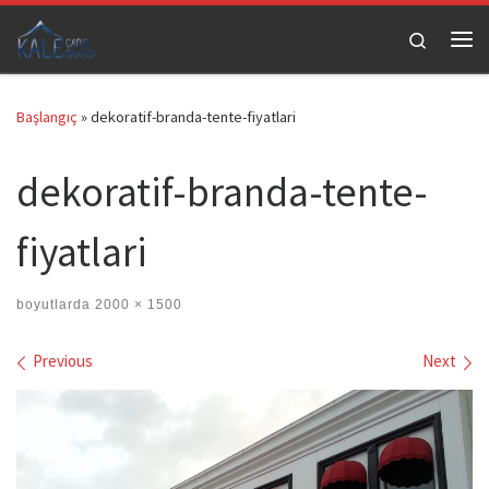
Skip to content
Search
Me
Başlangıç
»
dekoratif-branda-tente-fiyatlari
dekoratif-branda-tente-
fiyatlari
boyutlarda
2000 × 1500
Images navigation
Previous
Next