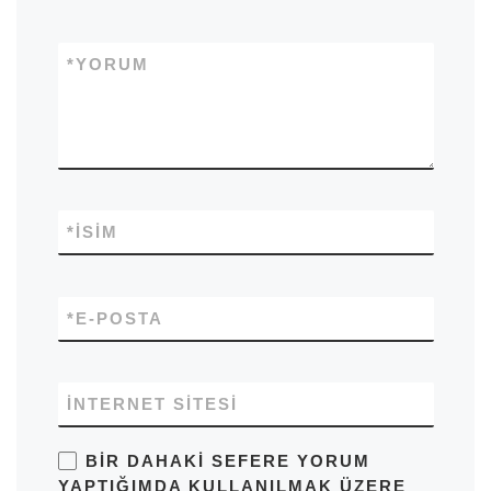
*
YORUM
*
İSIM
*
E-POSTA
İNTERNET SITESI
BIR DAHAKI SEFERE YORUM
YAPTIĞIMDA KULLANILMAK ÜZERE