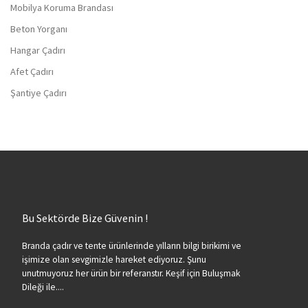
Mobilya Koruma Brandası
Beton Yorganı
Hangar Çadırı
Afet Çadırı
Şantiye Çadırı
Bu Sektörde Bize Güvenin !
Branda çadır ve tente ürünlerinde yılların bilgi birikimi ve
işimize olan sevgimizle hareket ediyoruz. Şunu
unutmuyoruz her ürün bir referanstır. Keşif için Buluşmak
Dileği ile....