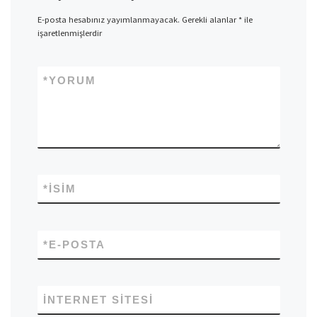
E-posta hesabınız yayımlanmayacak.
Gerekli alanlar
*
ile
işaretlenmişlerdir
*
YORUM
*
İSIM
*
E-POSTA
İNTERNET SITESI