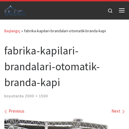
Skip to content
Search
Me
Başlangıç
»
fabrika-kapilari-brandalari-otomatik-branda-kapi
fabrika-kapilari-
brandalari-otomatik-
branda-kapi
boyutlarda
2000 × 1500
Images navigation
Previous
Next